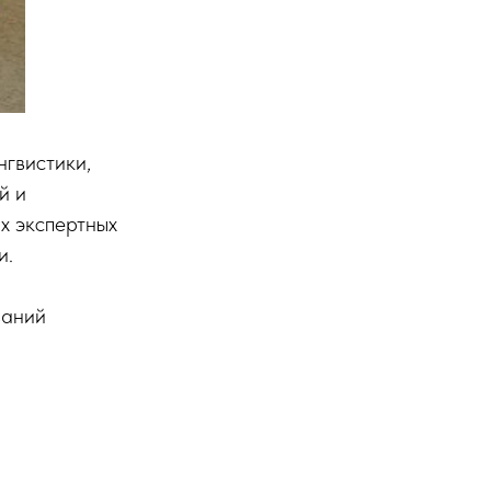
нгвистики,
й и
х экспертных
и.
ваний