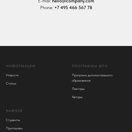
E-mail:
hello@company.com
Phone:
+7 495 466 567 78
ИНФОРМАЦИЯ
ПРОГРАММЫ ДПО
Новости
Программ дополнительного
образования
Статьи
Лекторы
Авторы
ВАЖНОЕ
Студенты
Приглшаем