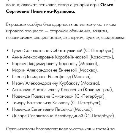
доцент, адвокат, психолог, автор сценария игры
Ольга
Сергеевна Никитина-Кузякова.
Выражаем особую благодарность активным участникам
игрового процесса — сторонам обвинения, защиты,
независимым специалистам, экспертам, судьям, свидетелям:
Гулие Салаватовне Сибагатуллиной (С.-Петербург),
Анне Александровне Коробейниковой (Казахстан),
Борису Владимировичу Баранову (Москва),
Марии Александровне Еничевой (Москва),
Елене Давидовне Розенфельд (Москва),
Ивану Александровичу Курбакову (Москва),
Анатолию Анатольевичу Коваленко (Калининград),
Надежде Павловне Смирновой (С.-Петербург),
Тимуру Бактваевичу Ксюпову (С.-Петербург),
Надежде Евгеньевне Лысенко (Москва),
Диларе Салаватовне Аллабердиной (С.-Петербург).
Организаторы благодарят всех участников и гостей за