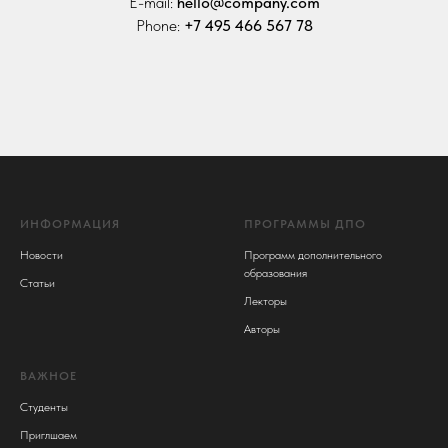
E-mail:
hello@company.com
Phone:
+7 495 466 567 78
ИНФОРМАЦИЯ
ПРОГРАММЫ ДПО
Новости
Программ дополнительного
образования
Статьи
Лекторы
Авторы
ВАЖНОЕ
Студенты
Приглшаем