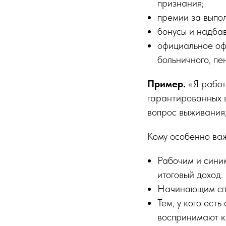
признания;
премии за выпол
бонусы и надба
официальное оф
больничного, пе
Пример.
«Я работ
гарантированных в
вопрос выживания,
Кому особенно ва
Рабочим и сини
итоговый доход.
Начинающим спе
Тем, у кого ест
воспринимают ка