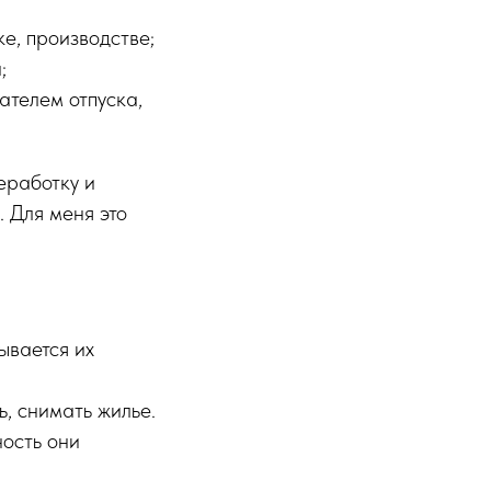
е, производстве;
;
ателем отпуска,
еработку и
 Для меня это
ывается их
, снимать жилье.
ность они