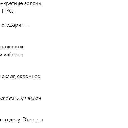
онкретные задачи.
, НКО.
благодарят —
ажают как
и избегают
ь оклад скромнее,
сказать, с чем он
по делу. Это дает