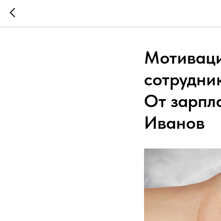
Мотиваци
сотрудни
От зарпл
Иванов