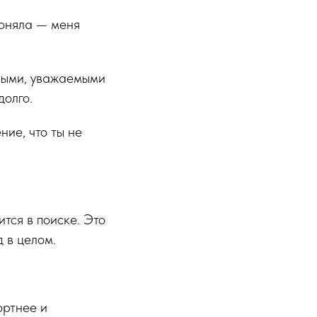
поняла — меня
жными, уважаемыми
долго.
ие, что ты не
ится в поиске. Это
д в целом.
ортнее и