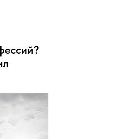
офессий?
ил