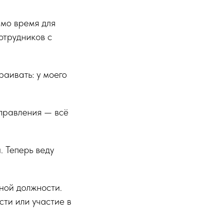
имо время для
сотрудников с
аивать: у моего
аправления — всё
. Теперь веду
ной должности.
сти или участие в